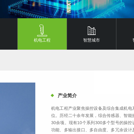
机电工程
智慧城市
产业简介
机电工程产业聚焦操控设备及综合集成机电
位。历经二十余年发展，综合传感器、智能
30余项。现有10个系列300多个型号的
功能、多输出接口、多自由度、多冗余设计