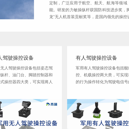
定制，广泛应用于航空、航天、航海等领域
能。研发的力敏操纵杆获国防科技进步奖，
龙”无人机首装贡献奖等，是国内领先的操控
人驾驶操控设备
有人驾驶操控设备
用无人驾驶操控设备包括姿态驾
军用有人驾驶操控设备包括舰
操纵杆、油门台、脚踏控制器和
控、机载操控两大类，可实现
携式操控器四大类，可实现将人
的行为操作转化为驾驶电信号
行为操作转化为控制电信号的功
能，用于飞机、飞艇、舰船、
，满足军用复杂环境条件下的无
及战车的驾驶操控，具有多冗
装备人机交互操控需求，具备高
可靠性高、环境适应性强、载
度，多接口输出，...
受能力高等特点，全系...