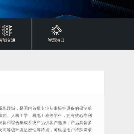
智能交通
智慧港口
系统领域，是国内首批专业从事操控设备的研制单
操控、人机工学、机电工程等学科，拥有核心专利
操控设备和综合集成系统产品供客户选择，产品具备多
及高等级环境适应性等特点，可根据用户特殊需求