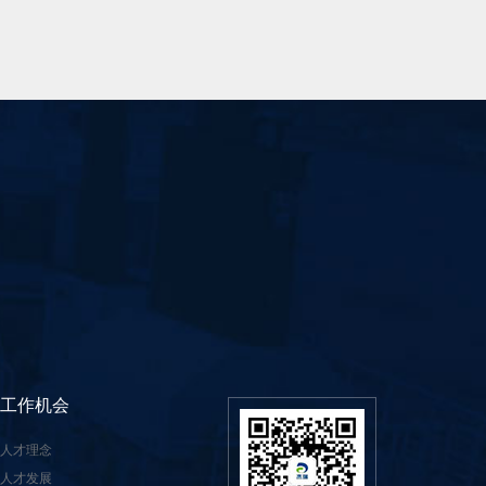
工作机会
人才理念
人才发展