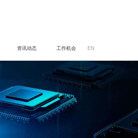
资讯动态
工作机会
EN
NEWS
JOB
）