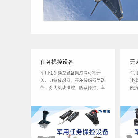
任务操控设备
无
军用任务操控设备集成高可靠开
军
关、力敏传感器、霍尔传感器等器
驶
件，分为机载操控、舰载操控、车
便
载操控三大类，可实现将人的行为
的
操作转化为控制电信号的功能，满
能
足军用恶劣环境条件下目标跟踪定
人
位、武器控制的人机交互...
集成