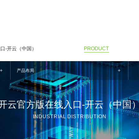
开云官方版在线入口-开云（中国）
口-开云（中国）
PRODUCT
OUT
产品布局
开云官方版在线入口-开云（中国
INDUSTRIAL DISTRIBUTION