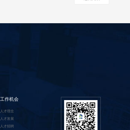
工作机会
人才理念
人才发展
人才招聘