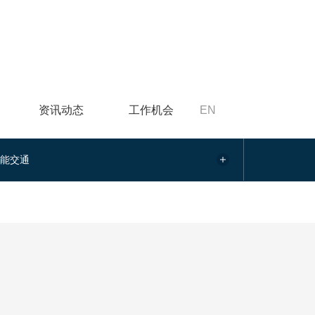
资讯动态
工作机会
EN
NEWS
JOB
智能交通