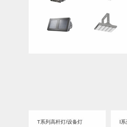
T系列高杆灯/设备灯