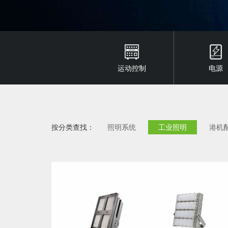
运动控制
电源
按分类查找：
照明系统
工业照明
港机