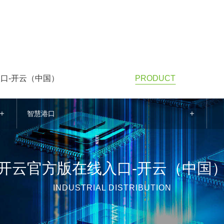
开云官方版在线入口-开云（中国）
口-开云（中国）
PRODUCT
OUT
智慧港口
开云官方版在线入口-开云（中国
INDUSTRIAL DISTRIBUTION