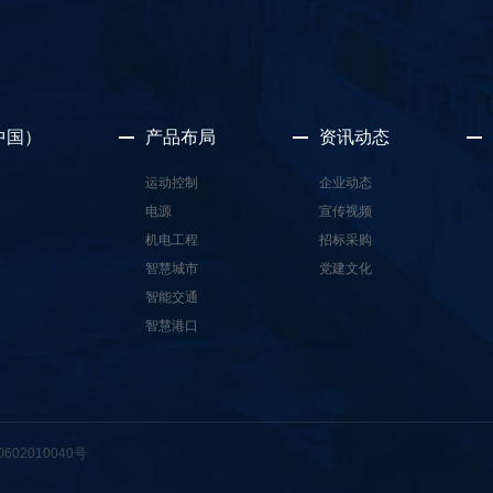
中国）
产品布局
资讯动态
运动控制
企业动态
电源
宣传视频
机电工程
招标采购
智慧城市
党建文化
智能交通
智慧港口
2010040号