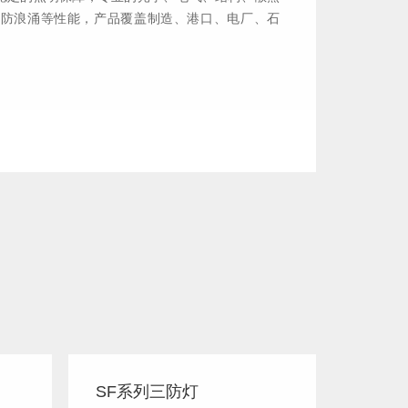
、防浪涌等性能，产品覆盖制造、港口、电厂、石
SF系列三防灯