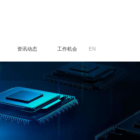
资讯动态
工作机会
EN
NEWS
JOB
）