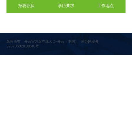
招聘职位
学历要求
工作地点
版权所有 开云官方版在线入口-开云（中国） 苏公网安备
32070602010040号