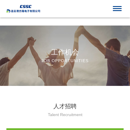
开云官方版在线入口
工作机会
JOB OPPORTUNITIES
人才招聘
Talent Recruitment