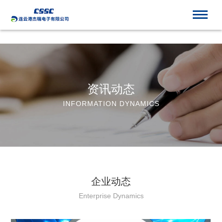
开云官方版在线入口
资讯动态
INFORMATION DYNAMICS
企业动态
Enterprise Dynamics