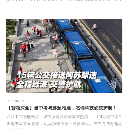
报的项目——基于平行交通技术的“云...
2025
06-19
【智领深蓝】当中考与苏超相遇，杰瑞科技硬核护航！
六月中旬的连云港，城市脉搏跳动着双重热情——7.4万名中考生
执笔书写青春答卷，运动员绿茵场上激情燃动。当中考与苏超两