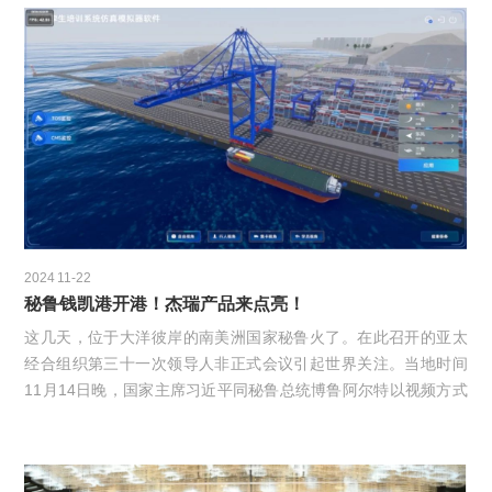
2024
11-22
秘鲁钱凯港开港！杰瑞产品来点亮！
这几天，位于大洋彼岸的南美洲国家秘鲁火了。在此召开的亚太
经合组织第三十一次领导人非正式会议引起世界关注。当地时间
11月14日晚，国家主席习近平同秘鲁总统博鲁阿尔特以视频方式
共同出席秘鲁钱凯港开港仪式。...